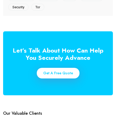
Security
Tor
Let’s Talk About How Can Help
You Securely Advance
Get A Free Quote
Our Valuable Clients