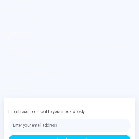
Privacy Poilicy
Terms & Conditions
Contact Us
Address:
L-92, Ashirwad, Saurabh Vihar, Badarpur, New Delhi
110044 (India).
Email:
hello@nextninja.in
Phone:
+91-80763-64595
Newsletter
Latest resources sent to your inbox weekly