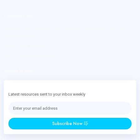
Terms & Conditions
Contact Us
Address:
L-92, Ashirwad, Saurabh Vihar, Badarpur, New Delhi
110044 (India).
Email:
hello@nextninja.in
Phone:
+91-80763-64595
Newsletter
Latest resources sent to your inbox weekly
Subscribe Now