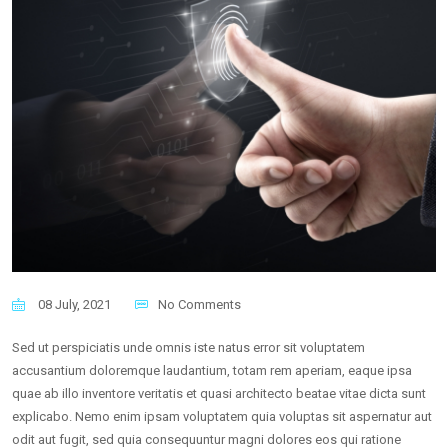
08 July, 2021
No Comments
Sed ut perspiciatis unde omnis iste natus error sit voluptatem
accusantium doloremque laudantium, totam rem aperiam, eaque ipsa
quae ab illo inventore veritatis et quasi architecto beatae vitae dicta sunt
explicabo. Nemo enim ipsam voluptatem quia voluptas sit aspernatur aut
odit aut fugit, sed quia consequuntur magni dolores eos qui ratione