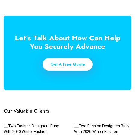
Let’s Talk About How Can Help
You Securely Advance
Get A Free Quote
Our Valuable Clients